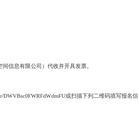
智空间信息有限公司）代收并开具发票。
/page/DWVBsc0FWRFdWdmFU或扫描下列二维码填写报名信