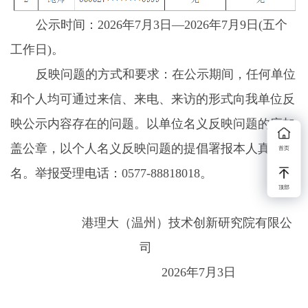
公示时间：
202
6
年
7
月
3
日
—202
6
年
7
月
9
日
(
五
个
工作日
)。
反映问题的方式和要求：在公示期间，任何单位
和个人均可通过来信、来电、来访的形式向我
单位
反
映公示内容存在的问题。以单位名义反映问题的应加
盖公章，以个人名义反映问题的提倡署报本人真实姓
首页
名。举报受理电话：
0577-
88818018
。
顶部
港理大（温州）技术创新研究院有限公
司
202
6
年
7
月
3
日